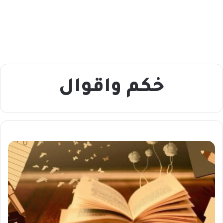
خكم واقوال