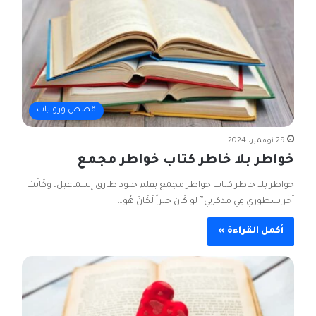
قصص وروايات
29 نوفمبر، 2024
خواطر بلا خاطر كتاب خواطر مجمع
خواطر بلا خاطر كتاب خواطر مجمع بقلم خلود طارق إسماعيل، وَكَانَت
آخَر سطوري فِي مذكرتي” لو كَان خيراً لَكَانَ هُوَ…
أكمل القراءة »