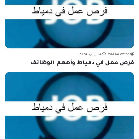
WAFAA wafaa
24 يونيو، 2024
فرص عمل في دمياط وأههم الوظائف