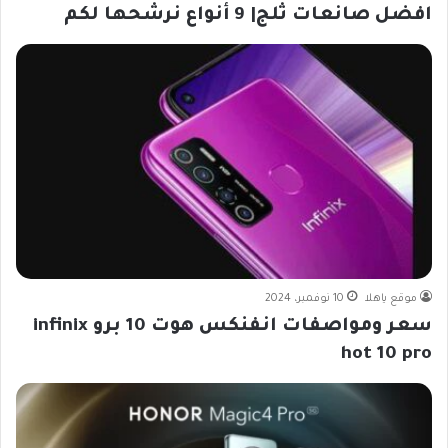
افضل صانعات ثلج| 9 أنواع نرشحها لكم
موقع ياهلا
10 نوفمبر، 2024
سعر ومواصفات انفنكس هوت 10 برو infinix
hot 10 pro