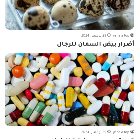
yahala top
29 نوفمبر، 2024
أضرار بيض السمان للرجال
yahala top
29 نوفمبر، 2024