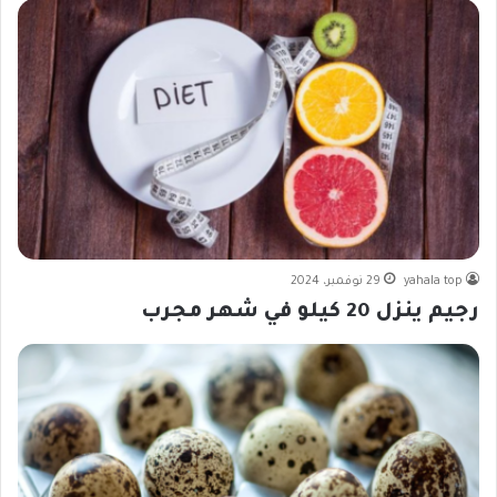
yahala top
29 نوفمبر، 2024
رجيم ينزل 20 كيلو في شهر مجرب