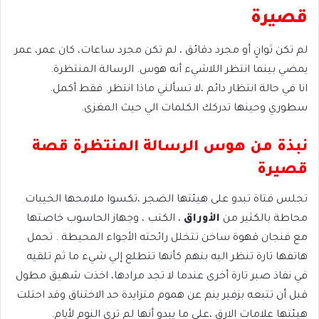
قصيرة
لم تكن ثوانٍ أو مجرد دقائق ، لم تكن مجرد ساعات، كان عمر، عمر
يمضي بينما انتظر اللاشيء أنه هوس. الرسالة المنتظرة.
انا في حالة انتظار دائم ،لا تسألني ماذا انتظر. فقط أكمل.
سطوري وحينها تدركك الكلمات الي حيث المغزى.
نبذة من هوس الرسالة المنتظرة قصة
قصيرة
تجلس فتاة تبدو على هيئتها الضجر ،تكسوا ملامحها الخيبات
محاطة بالكثير من
الأوراق
، الكتب ، وجهاز الحاسوب خاصتها
مع فنجان قهوة ساخن تتخلل رائحته الأجواء المحيطة . تحمل
هاتفها تارة تنظر اليه بنهم كأنها تتطلع إلي شيء ما ثم تلقيه
في نفاذ صبر تارة أخرى عندما لا تجد مرادها، اخذت شهيق مطول
قبل أن تتبعه بزفير ينم عن هموم متزايدة حد الاختناق وقد احتلت
هيئتها علامات الارق ،على ما يبدو أنها لم ترى النوم لأيام.