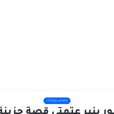
قصص وروايات
ور ينير عتمتي قصة جزينة