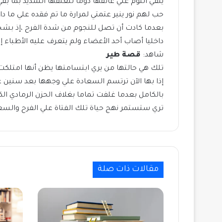
يلقي اللوم علي عاتقها دوما لتعلقها الشديد بما ب
حب لهم نور ينير عتمتي لمرارة ما تم فقده علي ما د
بعدما كادت أن تصل للنجوم من شدة الفرح ،إذ بش
داخليا أصاب أحد الأعضاء ولم يتعرف عليه الأطباء
شاهد:
قصة طير
تلك هي حالتها من يري ابتسامتها يظن أنها امتلكت
إذا بها الآن ترتسم السعادة علي وجهها بعد سنين عج
بالكامل بعدما غلفت تماما بغلاف الحزن الرمادي ال
تري ستستمر نهج حياة تلك الفتاة علي الفرح والسع
مقالات ذات صلة