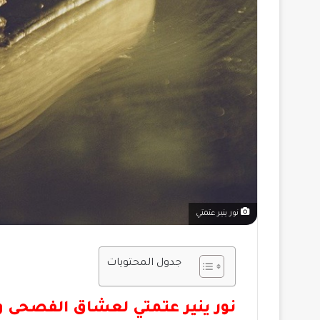
نور ينير عتمتي
جدول المحتويات
نور ينير عتمتي لعشاق الفصحى وا