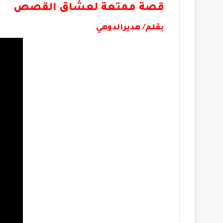
قصة ممتعة لعشاق القصص
بقلم/ هديرالدوهي