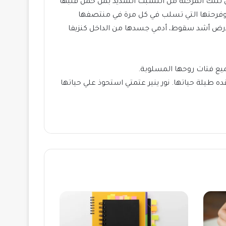
صل لتلك المرحلة من التشبث الشديد بمن حمل قلبها
واء وفرحتها التي تسلب في كل مرة في منتصفها
أرض أشد سقوط، أدمي جسدها من الداخل كنزيفا
يع فتات روحها المسلوبة.
ه طيلة حياتها. نور ينير عتمتي استحوذ علي حياتها