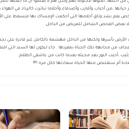
قي من أحبتها، ظنوها مجنونة بهم ولكن هم لا يعلموا أن ما جعلها ت
ار حياتها ،من أحباب وأقارب وأصدقاء وأحلاما تناثرت كالرذاذ في اله
خص يقم بشد وثاق أحلامها التي أحكمت الإمساك بها فتسقط علي ال
 إلا بعض الفحص الشامل للمريض من الداخل.
 الأرض بأسرها ولكنها من الداخل مهشمة بالكامل غير قادرة علي تجم
اف من مجابهة تلك الحياة بمفردها . جاء ليكون لها السند التي افتقد
كئيب ،أحبت النور بعد مجيئه بعدما كانت من عاشقي الظلام .
ادة أم ستقتنص منها الحياة سعادتها ككل مرة ؟!!!