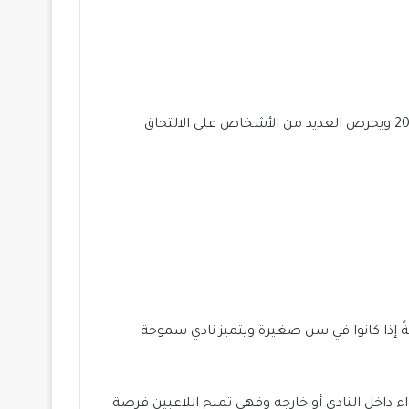
بعد ذلك، يتم اختبار لاعبين مواليد عام 2010 و2009 و2008 بشكل متتالٍ حتى يتم تغطية جميع الفئات العمرية حتى عام 2003 ويحرص العديد من الأشخاص على الالتحاق
صةً إذا كانوا في سن صغيرة ويتميز نادي سموحة
اء داخل النادي أو خارجه وفهي تمنح اللاعبين فرصة