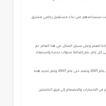
ين، حيث ستساعدهم على بناء مستقبل رياضي مشرق
يادة العمر وعلى سبيل المثال، في هذا العام، تم
فرق الدرجة الأولى ووفي كل عام، يتم إضافة سنوات جديدة واستبعاد
في فئة البراعم، يتم قبول المشاركين من مواليد عام 2014 و 2013 و 2010 حتى عام 2008 وأما في مرحلة الشباب، فتبدأ من عام 2001 وتمتد حتى عام 2007 ويتم تحديد هذه
 في الاختبارات والانضمام إلى فرق الناشئين