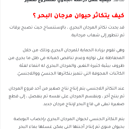
شاهد:
كيفية عمل دراسة الجدوي لمشروع صغير
كيف يتكاثر حيوان مرجان البحر ؟
قد يحدث تكاثر المرجان البحري ، بالإستنساخ حيث تصبح يرقات
ثم تتطور إلى شعاب مرجانية.
وهي تقوم بزيادة الحماية للمرجان البحري وذلك من خلال
المحفاظة على توازنه وعدم تناقص كمياته في ظل ما يجري من
ظروف بيئية كثيرة التغير، والمرجان البحري له انتماء لفئة
الكائنات المجوفة التي تتميز بتكاثرها الجنسيً وواللاجنسيً.
عند التكاثر اللاجنسي يتم إنتاج نتاج صغير من أحد فروع المرجان
ثم ينتج آخر ، وينقسم المرجان على نفسه ثم ينفصل ، إلى قطع
صغيرة تبقى في قاع البحر لإنتاج مرجان جديد.
يتم التكاثر الجنسي لحيوان المرجان البحري بإخصاب البويضة
بحيوان منوي ثم إنتاج أجنتها التي يمكن غسلها بماء البحر