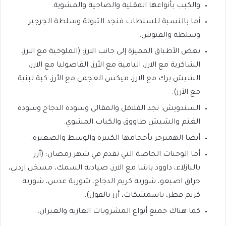
والكبب بأنواعها المقلية والصاجية والمشوية.
أما بالنسبة للسلطات فنجد التبولة وسلطة الجرجير
وسلطة والفتوش.
بعض الأطباق المميزة إلى جانب الارز: (الملوخية مع الارز،
الشاكرية مع الارز، البامية مع الأرز، الفاصوليا مع الارز،
الشيش برك مع الارز، ميكس العجمي مع الأرز، كبة لبنية
مع الأرز).
السندويش: نجد الفلافل والمقالي وسودة الدجاج وسودة
الغنم والشيش طاووق والكباب المشوي.
أيضا الهمبرجر بأحجامها الكبيرة والوسط والصغيرة.
أما الوجبات الخاصة التي تقدم في شهر رمضان: (أرز
بالبازلاء، داوود باشا مع الارز، صيادية السمك، مسخن اردني،
حراق اصبعو، شوربة كريم الدجاج، شوربة عدس، شوربة
كريم فطر، باسمشكات، أرز بالفول).
كما هناك جميع أنواع المشروبات الغازية والعيران.