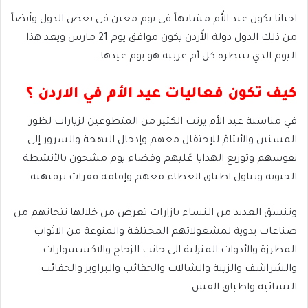
احيانا يكون عيد الأُم مشابهاً في يوم معين في بعض الدول وأيضاً
من ذلك الدول دولة الأُردن يكون موافق يوم 21 مارس ويعد هذا
اليوم الذي تنتظره كل أم عرببة هو يوم عيدها.
كيف تكون فعاليات عيد الأم في الاردن ؟
في مناسبة عيد الأم يرتب الكثير من المتطوعين لزيارات لظور
المسنين والأيتامْ للإحتفال معهم وإدخال البهجة والسرور إلى
نفوسهم وتوزيع الهدايا عَليهم وقضاء يوم مشحون بالأنشطة
الحيوية وتناول اطباق الغظاء معهم وإقامة فقرات ترفيهية.
وتنسق العديد من النساء بازارات تعرض من خلالها نتجاتهم من
صناعات يدوية لمشغولاتهم المختلفة والمنوعة من الاثواب
المطرزة والأدوات المنزلية الى جانب الزجاج والاكسسوارات
والشراشف والزينة والشالات والحقائب والبراويز والحقائب
النسائية واطباق القش.