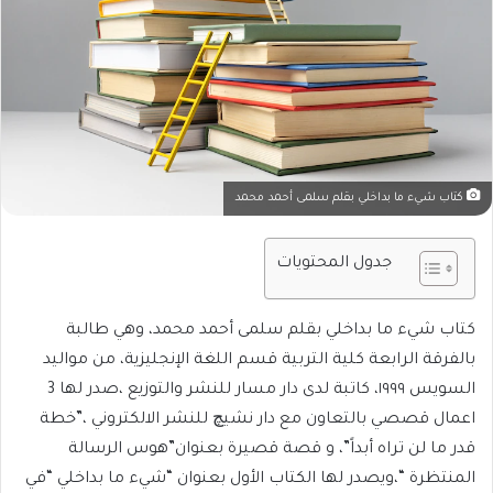
كتاب شيء ما بداخلي بقلم سلمى أحمد محمد
جدول المحتويات
كتاب شيء ما بداخلي بقلم سلمى أحمد محمد، وهي طالبة
بالفرقة الرابعة كلية التربية قسم اللغة الإنجليزية، من مواليد
السويس ١٩٩٩، كاتبة لدى دار مسار للنشر والتوزيع ،صدر لها 3
اعمال قصصي بالتعاون مع دار نشيچ للنشر الالكتروني ،”خطة
قدر ما لن تراه أبداً”، و قصة قصيرة بعنوان”هوس الرسالة
المنتظرة “،ويصدر لها الكتاب الأول بعنوان “شيء ما بداخلي “في