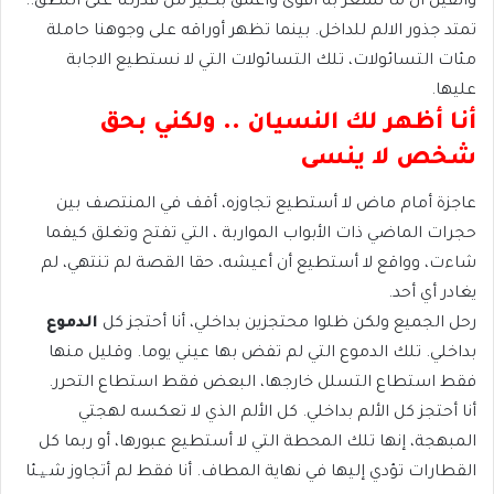
واثقين أن ما نشعر به أقوى وأعمق بكثير من قدرتنا على النطق..
تمتد جذور الالم للداخل. بينما تظهر أوراقه على وجوهنا حاملة
مئات التسائولات، تلك التسائولات التي لا نستطيع الاجابة
عليها.
أنا أظهر لك النسيان .. ولكني بحق
شخص لا ينسى
عاجزة أمام ماض لا أستطيع تجاوزه، أقف في المنتصف بين
حجرات الماضي ذات الأبواب المواربة ، التي تفتح وتغلق كيفما
شاءت، وواقع لا أستطيع أن أعيشه، حقا القصة لم تنتهي، لم
يغادر أي أحد.
رحل الجميع ولكن ظلوا محتجزين بداخلي، أنا أحتجز كل
الدموع
بداخلي. تلك الدموع التي لم تفض بها عيني يوما. وقليل منها
فقط استطاع التسلل خارجها، البعض فقط استطاع التحرر.
أنا أحتجز كل الألم بداخلي. كل الألم الذي لا تعكسه لهجتي
المبهجة، إنها تلك المحطة التي لا أستطيع عبورها، أو ربما كل
القطارات تؤدي إليها في نهاية المطاف. أنا فقط لم أتجاوز شیئا