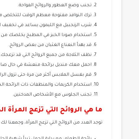
تجنب وضع العطور والروائح الفواحة.
ترك النوافذ مفتوحة معظم الوقت للتخلص من ا
شرب الزنجبيل مع الليمون يساعد في تخفيف ال
استخدام صودا الخبز في المطبخ يخلصك من ال
قد يهدأ النعناع الغثيان من بعض الروائح.
نظف الثلاجة من جميع الروائح التي قد تزعجك.
احمل معك منديل برائحة منعشة في حال صادف
قم بغسل الملابس أكثر من مرة حتى تزول الرا
استخدام الكريمات والمنظفات ذات الرائحة الخ
تجنب الجلوس مع الأشخاص المدخنين.
ما هي الروائح التي تزعج المرأة ال
توجد العدد من الروائح التي تزعج المرأة، وجمعنا لك 