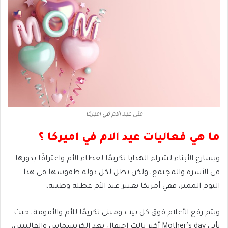
متى عيد الام في اميركا
ما هي فعاليات عيد الام في اميركا ؟
ويسارع الأبناء لشراء الهدايا تكريمًا لعطاء الأم واعترافًا بدورها
في الأسرة والمجتمع، ولكن تظل لكل دولة طقوسها في هذا
اليوم المميز، ففي أمريكا يعتبر عيد الأم عطلة وطنية،
ويتم رفع الأعلام فوق كل بيت ومبنى تكريمًا للأم والأمومة، حيث
يأتي Mother’s day أكبر ثالث احتفال بعد الكريسماس والفالنتين،