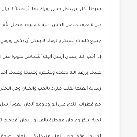
شرطاً لكل من دخل حياتي وترك بها أثر جميلاً لا يزال 
من لايعرف بفضل الناس عليه لايعترف بفضل الله عل
جميع كلمات الشكر والوفاء لا يمكن أن تكفي وتوفي 
إذا أحب الله إنسان أرسل أليك أشخاص يكونوا مثل الظ
عندما يرزقنا الله نحمده ونشكره وعندما وعندما أحد
رسالة أبعثها بقلب مليء بالحب والحنان وكل الاحترا
مع قطرات الندى على الورود ومع ألحان العود أرسل
تحية شكر وعرفان معطرة بالفل والريحان أقدامها ل
لكل من وقف معي أتمنى من كل قلبي تمام الصحة وا