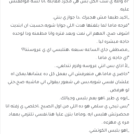
*اه والله ي ست الكل بس هي مجرد مقابله ،انا لسه موافقتش
عليه.
_اكيد.طبعا مش هجبرك ،دا جواز ي بنتي.
*فرحه ماما لما بلغتها هدت اللي جوايا شويه،حسيت ان ابتديت
اشوف صح، المهم اني نمت وبعد فتره وانا مطمنه ودا لوحده
حاجه مبشره ليا..
_مصطفي جاي الساعه سبعه ،هتلبسي اي ي عروستنا!؟
*اي حاجه ي ماما .
_لأ اذاي بس انتي عروسه ولازم تتدلعي،..
*حاضر ي ماما،هي متعرفش اني بعمل كل ده عشانها،يمكن اه
علشان نفسي شويه،بس في شعور بيقولي اني ماشيه صح،حتي
لو هرفض..
_ايوه ي طير ،اهو يعم بلبس وجيالك.
*بس تيجي ي سلمي هو ده اللي من اول الصبح ،اخلصي ي زفته انا
محضرتش هلبس ايه ،وماما بتزن عليا هنا،نفسي تلتزمي بمعاد
مره ي مهزءه..
_اهو بلبس الكوتشي.