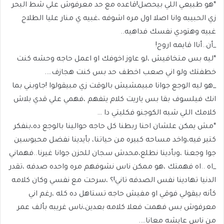
*هو طبيعي اللي بيحصل!قاعده مع حد معرفوش علي شط البحر
زي الحبيبه وانا اصلا اول مره اشوفه ،غبيه ي منار عليا الطلاج
غبيه وهتودي نفسك فداهيه..
_أن..أناا قايمه اروح!
*ليه بس متخافيش ،لو عاوز اخوفك او اعمل حاجه وحشه كنت
خطفتك ولو اني صعب اخطف حد بس كنت هجازف….
_هو ليه الوجع جوانا مبيمشيش بالوقت زي مبيقولوا !جاوبني بما
انك فيلسوف بقا بس ياريت كلام يتفهم ،فهمي علي قدي بلاش
كلامك اللي شبه الكوجنو فكليتي دا …
*مش يمكن علشان احنا ربطنا كل حاجه حوالينا بالوجع ده،بنفكر
كتير فيه،واخد مساحه كبيره من حياتنا، بأيدينا نفضل محبوسين
جوا وجعنا ،وبأدينا نطلع،محدش سجان للحزن جوانا غيرنا..فهماني
_اه ..اه فهمتك ،هو ممكن ناس نشوفهم مره واحده صدفه ،تقدر
الدنيا تهادينا نفس الصدفه تاني!؟ ،سرحت مع نفسي وكان كلامه
كأنه بيقولي فوقي او مفيش حاجه تستاهل ده كله ،رغم اني
معرفوش بس فهمت فعلا كلامه بعدين،ناس غريبه بألف عمر
من ناس عايشه معانا….