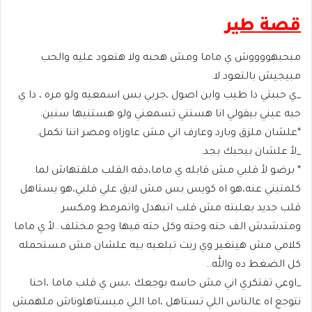
قصة طير
مبحبهووووش ي ماما ومش هحبه ولا هتعود عليه والحب
مبيجيش بالتعود لا.
_ي حببتي دا طيب وابن اصول ،جربي بس اسمعيه ولو مره ، دا ي
حبه عيني بيقولي انا هستني تسمعني ولو هستنيها سنين.
*علشان ملزق وبارد وعارف اني مش عاوزاه ومصر اننا نكمل.
_لأ علشان بيحبك بجد.
* برضو لأ قلبي مش قابله ي ماما،دقه القلب ملقتهاش لما
كلمتيني عنه،هو اه كويس بس مش لايق علي قلبي،هو يستاهل
قلب جديد بعلبته مش قلب اتبهدل واتمرمط ومكسر
ومتدشدش الف حته وحته وكل حته فيها وجع مختلف..لأ ي ماما
كلامي مش هيتغير وي ريت تبلغيه بيه علشان مش مستحمله
كل الضغط ده والله..
_اوعي تفتكري اني مش حاسه بوجعك ،بس ي قلب ماما ،احنا
نتوجع اه عالناس اللي تستاهل ،اما اللي ميستاهلوناش ملهمش