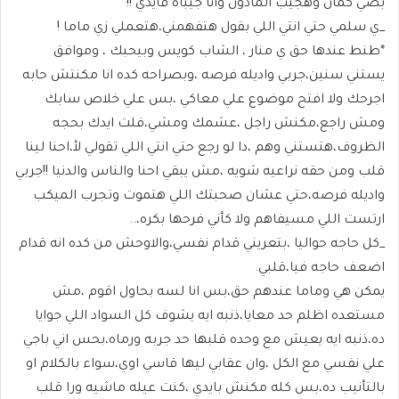
بصي كمان وهجيب المأذون وانا جيباه فايدي !!
_ي سلمي حتي انتي اللي بقول هتفهمني،هتعملي زي ماما !
*طنط عندها حق ي منار ، الشاب كويس وبيحبك ، وموافق
يستني سنين،جربي واديله فرصه ،وبصراحه كده انا مكنتش حابه
اجرحك ولا افتح موضوع علي معاكي ،بس علي خلاص سابك
ومش راجع،مكنش راجل ،عشمك ومشي،فلت ايدك بحجه
الظروف،هتستني وهم ،دا لو رجع حتي انتي اللي تقولي لأ،احنا لينا
قلب ومن حقه نراعيه شويه ،مش يبقي احنا والناس والدنيا !!جربي
واديله فرصه،حتي عشان صحبتك اللي هتموت وتجرب الميكب
ارتست اللي مسيفاهم ولا كأني فرحها بكره،..
_كل حاجه حواليا ،بتعريني قدام نفسي،والاوحش من كده انه قدام
اضعف حاجه فيا،قلبي.
يمكن هي وماما عندهم حق،بس انا لسه بحاول اقوم ،مش
مستعده اظلم حد معايا،ذنبه ايه يشوف كل السواد اللي جوايا
ده،ذنبه ايه يعيش مع وحده قلبها حد جربه ورماه،بحس اني باجي
علي نفسي مع الكل ،وان عقابي ليها قاسي اوي،سواء بالكلام او
بالتأنيب ده،بس كله مكنش بايدي ،كنت عيله ماشيه ورا قلب