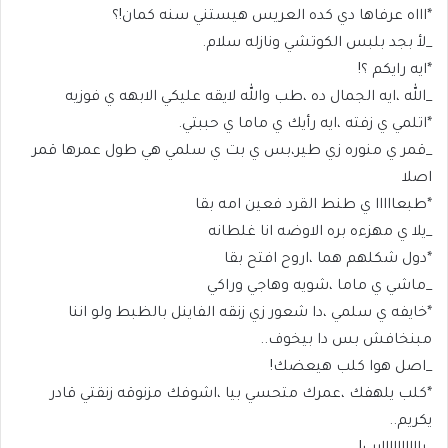
*اااه عرفاها دي كده العريس هيستني سنه كمان!؟
_لأ بجد بلبس الكوتشي ونازله سلام.
*ايه رايكم ؟!
_الله ،ايه الجمال ده ،طب والله لايقه عليكي الابهه ي فوزيه
*اتلمي ي زفته ،ايه رأيك ي ماما ي حببتي.
_قمر ي منوره زي طير،بس ي بت ي سلمي هي طول عمرها قمر
اصلا
*طبعااااا ي طنط القرد فعين امه بقا
_يلا ي مهزءه بره الاوضه انا غلطانه
*دول شكلهم هما ،اروح افتح بقا
_ماشي ي ماما ،شويه وهاجي وراكي
*خايفه ي سلمي ،دا شعور زي زنقه الفاينل بالظبط ولو اننا
مبنخافش بس دا بيخوف..
_اصل هوا كلب هيعضك!
*كلب يلهفك ،عمرك متحسي بيا ،اشوفك مزنوقه زنقتي قادر
يكريم..