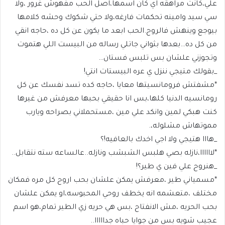
علي،كانت مراهقه اي كان اسمها،اصل الحب مفهوش غرور ،ولا
سي سيد وامينه تحكمات فارغه،ولا حتي شكوك وحشه كلامها
بيوجع وينهش فالروح.الحب ابعد ما يكون عن كل ده ،حاجه انقي
من كل ده…بعدها بثواني جاتلي رساله من البيست اللي هتموت
وتجوزني علشان بس تلبس فستان…
_بقولك متيجي ننزل ي عره البيستات انتي!
*مشفتش فرومانسيتها معايا ،حاجه كده تسد نفسك عن كل
رومانسيه الدنيا كلها،بس انا حقيقي بحبها معرفش من غيرها
كنت هبكي لمين وانكد علي مين ،مستحملاني بصراحه ويارب
مموتهاش مشلوله،.
_هااا هتيجي ولا اجي اخدك بالعافيه!؟
*لاااااا،نازله بصي هلبس الشبشب ونازله..عالساعه سته نتقابل..
_هنروح علي فين ي طير؟!
*مسمياني طير ،معرفش يمكن علشان بحب اروح كل مره فمكان
مختلف ،متعشمه انه يخطف روحي المحبوسه،او يمكن علشان
بحب الحريه ،مش الانفتاح ،بس هي حريه زي الطير تمام،هو اسم
عجيب شويه بس من جوايا حباه جدااااا..