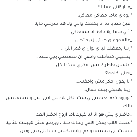
_منار !انتي معايا !!
*ايوه ي ماما معاكي معاكي.
_فين معايا ده انا بكلمك وانتي ولا هنا سرحتي فايه..
*لأ ي ماما ولا حاجه انا سمعاكي
_عالعموم ي حببتي زي متحبي
*ربنا يحفظك ليا ي نوال ي قمر انتي ..
_بتحبيني كده!طب وافقي ان مصطفي يجي عندنا…
*علشان خاطرك بس افكر ي ست الكل.
_يعني اكلمه!؟
*انا بقول افكر مش وافقت…..
_ربنا يهديكي يبنت جمال..
*ايوووه كده تعجبيني ي ست الكل ،ادعيلي انتي بس ومتشغليش
بالك..
_حاضر ي بنتي هو انا ليا غيرك،اما اروح احضر الغدا
*فتحت اللاب يمكن الاقي رساله منه ، وبرضو مش هيبعت ،لثانيه
حسيت اني مستنيه وهم ،وانه مكنش حب اللي بيني وبين