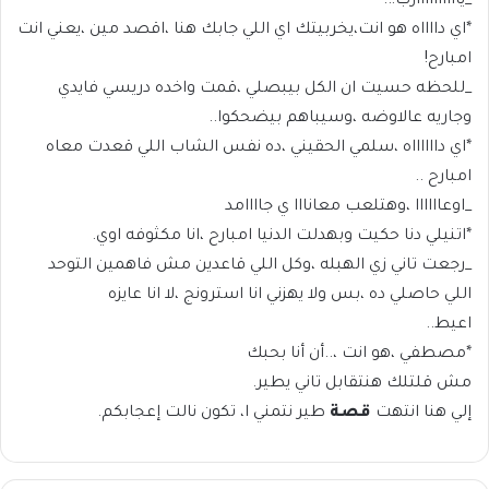
_ياااااااااارب!..
*اي دااااه هو انت،يخربيتك اي اللي جابك هنا ،اقصد مين ،يعني انت
امبارح!
_للحظه حسيت ان الكل بيبصلي ،قمت واخده دريسي فايدي
وجاريه عالاوضه ،وسيباهم بيضحكوا..
*اي دااااااه ،سلمي الحقيني ،ده نفس الشاب اللي قعدت معاه
امبارح ..
_اوعاااااا ،وهتلعب معانااا ي جاااامد
*اتنيلي دنا حكيت وبهدلت الدنيا امبارح ،انا مكثوفه اوي.
_رجعت تاني زي الهبله ،وكل اللي قاعدين مش فاهمين التوحد
اللي حاصلي ده ،بس ولا يهزني انا استرونج ،لا انا عايزه
اعيط..
*مصطفي ،هو انت ،..أن أنا بحبك
مش قلتلك هنتقابل تاني يطير.
إلي هنا انتهت
قصة
طير نتمني ا، تكون نالت إعجابكم.