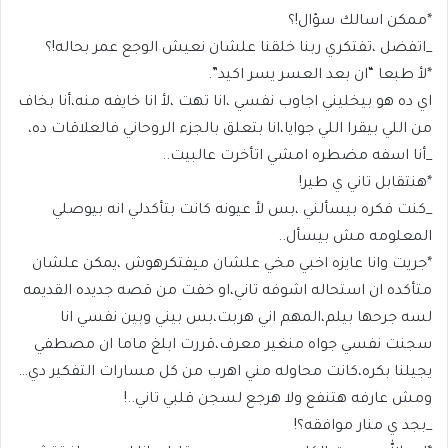
*ممكن اسالك سؤال!؟
_اتفضل ،تفتكري ربنا خلقنا علشان نعيش الوجع عمر بحاله!؟
*لأ طبعا “ان بعد العسر يسر اكيد”.
اي ده هو بيخليني اجاوب نفسي ،انا تهت ،لأ انا خايفه منه،أنا بخاف
من اللي بيقرا اللي جوايا،انا بتعلق بالجزء الروحاني فالعلاقات ده،
_أنا اسفه مضطره امشي اتأخرت عالبيت..
*هنتقابل تاني ي طير!
_كنت فكره بيسألني ،بس لأ عيونه كانت بتأكدلي انه بيوصلي
المعلومه مش بيسأل..
*جريت وانا عايزه اخبي مخي علشان ميفتكرهوش ،يمكن علشان
متأكده ان استحاله اشوفه تاني،او خفت من قصه جديده القديمه
لسه جرحها بيلم،المهم اني هربت،بس بيني وبين نفسي انا
سجنت نفسي جواه منغير معرف،قررت ابلغ ماما ان مصطفي
يجيلنا بكره،كانت محاوله مني اهرب من كل مسارات التفكير دي…
ومش عارفه هتنفع ولا هرجع لسجن قلبي تاني..!
_بجد ي منار موافقه؟!