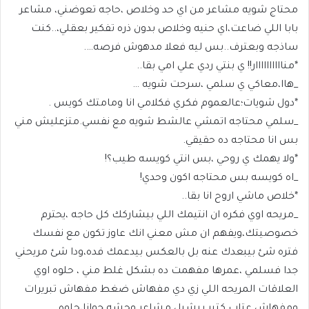
محتاج شويه مشاعر من اي حد وخلاص ،حاجه تعوضني، مشاعر
بابا اللي ضاعت،اي حنيه وخلاص بدون ذره تفكير بعقلي،..كنت
ساذجه وبعترف..بس ليه فعلا مدهوش فرصه….
*مناااااااااار!! ي بنتي ردي علي امي بقا..
_هاا،معاكي ي سلمي ،سرحت شويه …
*دول شويات؛عالعموم فكري فكلامي انا ومامتك كويس .
_سلمي محتاجه اتمشي عالشط شويه مع نفسي.متزعليش مني
بس انا محتاجه ده حقيقي.
*ولا يهمك ي روحي ،بس انتي كويسه طيب؟!
_اه كويسه بس محتاجه اكون وحدي!
*خلاص ماشي اروح انا بقا..
_مريحه اوي فكره ان انتيمك اللي بيشاركك كل حاجه ،يحترم
خصوصيتك،ويفهم ان مش معني انك عاوز تكون مع نفسك
فتره شئ بيبعدك عنه بل بالعكس بيدعمك فده،ودا شئ مريحني
جدا فسلمي ،عمرها مفهمت ده بشكل غلط مني ، حلوه اوي
العلاقات المريحه اللي زي دي مفهاش ضغط مفهاش تبريرات
ومفهاش عتاب كتير بيشيل مشاعر وحشه جوانا،حلوه