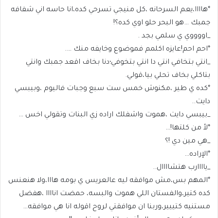
*هاااا،يعم السرحانه ،كل منيجي تسرحي كده،انا حاسه اني شفافه
جمبك …هو البحر حلو اوي كده؟!
_اووووي ي سلمي بجد .
*احم احم!عايزه اكلمم فموضوع وخايفه منك ….
_انتي بتخافي انتي دا انتي بتخوفي؛دنا بخاف اقعد جمبك وانتي
بتاكلي بخاف تحلي بيا،قولي.
*كده ي طير ،مكنوش خمس ست سبع وجبات فاليوم ،وبيبسي
دايت..
_بيبسي دايت ،هموت واشفلك اراده زي البنات وتقولي اخس …
*لأ من كلتها!…
_هي مين دي !؟
*الإراده…
_ياااارب هتشاااال..
*المهم بس،مش موافقه ليه عالعريس ي بومه هااا،ولا هنعنس
كده كتير،والفستان اللي هموت والبسه، حمضت اناااا ،هفضل
مستنيه كتييير،وربنا ان موافقتي لروح اقوله انا هي موافقه…