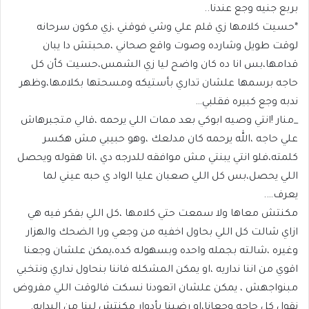
بربع جنيه وجع عندنا..
*حسيت كلامها زي قلم علي وشي فوقني ،زي مكون سرحانه
لوقت طويل وشارده وصوت واقع صحاني ،محبتش دا يبان
قدامها،بس انا ده كان واضح ليا زي الشمس،حسيت كأن كل
حاجه برسمها علشان تداري بأستيكه ومسحتها بكلامها،وظهر
ندبه وجع كبيره فقلبي…
_منار !انتي وصيه ابوكي بعد ممات اللي يرحمه ،قالي متجبرهاش
علي حاجه ،الله يرحمه كان مدلعك ،وهو حبيبي مش هكسر
كلمته،فلو انتي يبنتي مش موافقه للدرجه دي ،انا هقوله ويحصل
اللي يحصل،بس كل اللي صعبان عليا الواد ي حبه عيني لما
يعرف….
مكنتش معاها ولا سمعت حتي كلامها ،كل اللي بفكر فيه هي
ازاي شالت كل اللي بحاول اخفيه من وجعي ورا الضحك والهزار
وغيره ،شالته بجمله واحده وبسهوله كده،يمكن علشان وجعنا
اقوي من اننا نداريه ،او يمكن المشكله فاننا بنحاول نداري ونتخبي
مبنواجهش ، يمكن علشان اتعودنا نسكت فالوقت اللي مفروض
نقول كل حاجه وجعانا،او رضينا بأدوار مكنتش لينا من البدايه.