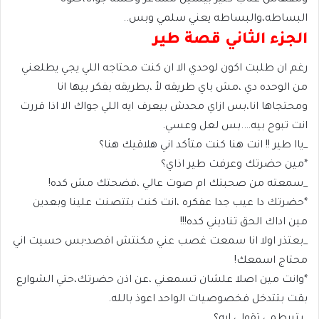
البساطه،والبساطه يعني سلمي وبس..
الجزء الثاني قصة طير
رغم ان طلبت اكون لوحدي الا ان كنت محتاجه اللي يجي يطلعني
من الوحده دي ،مش باي طريقه لأ ،بطريقه بفكر بيها انا
ومحتجاها انا،بس ازاي محدش بيعرف ايه اللي جواك الا اذا قررت
انت تبوح بيه….بس لعل وعسي.
_ياا طير !! انت هنا كنت متأكد اني هلاقيك هنا؟
*مين حضرتك وعرفت طير اذاي؟
_سمعته من صحبتك ام صوت عالي ،فضحتك مش كده!
*حضرتك دا عيب جدا عفكره ،انت كنت بتتصنت علينا وبعدين
مين اداك الحق تناديني كده!!!
_بعتذر اولا انا سمعت غصب عني مكنتش اقصد؛بس حسيت اني
محتاج اسمعك!
*وانت مين اصلا علشان تسمعني ،عن اذن حضرتك،حتي الشوارع
بقت بتتدخل فخصوصيات الواحد اعوذ بالله.