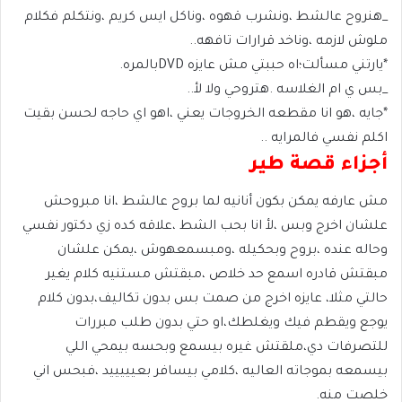
_هنروح عالشط ،ونشرب قهوه ،وناكل ايس كريم ،ونتكلم فكلام
ملوش لازمه ،وناخد قرارات تافهه..
*يارتني مسألت؛اه حببتي مش عايزه DVDبالمره.
_بس ي ام الغلاسه .هتروحي ولا لأ..
*جايه ،هو انا مقطعه الخروجات يعني ،اهو اي حاجه لحسن بقيت
اكلم نفسي فالمرايه ..
أجزاء قصة طير
مش عارفه يمكن بكون أنانيه لما بروح عالشط ،انا مبروحش
علشان اخرج وبس ،لأ انا بحب الشط ،علاقه كده زي دكتور نفسي
وحاله عنده ،بروح وبحكيله ،ومبسمعهوش ،يمكن علشان
مبقتش قادره اسمع حد خلاص ،مبقتش مستنيه كلام يغير
حالتي مثلا، عايزه اخرج من صمت بس بدون تكاليف،بدون كلام
يوجع ويقطم فيك ويغلطك،او حتي بدون طلب مبررات
للتصرفات دي،ملقتش غيره بيسمع وبحسه بيمحي اللي
بيسمعه بموجاته العاليه ،كلامي بيسافر بعيييييد ،فبحس اني
خلصت منه.