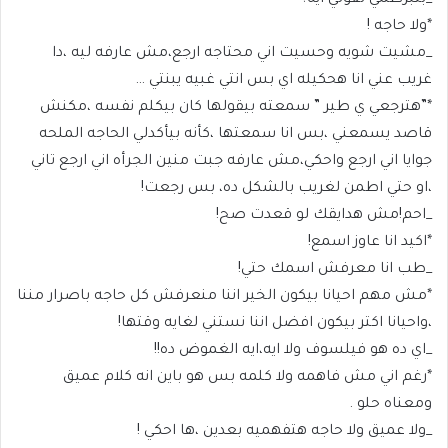
_بتبرطمي تقولي ايه؟
*ولا حاجه !
_مشيت شويه وحسيت اني محتاجه ارجع،مش عارفه ليه ،دا
غريب عني انا هحكيله اي بس انتي غبيه يبنتي …
*”هترجعي ي طير ” سمعته بيقولها كان بيكلم نفسه ،مكنش
قاصد يسمعني ،بس انا سمعتها ،كأنه بيأكدلي الحاجه الملحه
جوايا اني ارجع واحكي،مش عارفه جبت منين الجرأه اني ارجع تاني
،او حتي اطمن لغريب بالشكل ده، بس رجعت!
_احم!مش هدايقك لو قعدت صح!
*اكيد انا عاوز اسمع!
_طب انا معرفش اسمك حتي!
*مش مهم احيانا بيكون الخير اننا منعرفش كل حاجه باصرار مننا
،واحيانا اكتر بيكون افضل اننا نستني لغايه وقتها!
_اي ده هو فيلسوف ولا ايه،ايه الغموض ده!!
*رغم اني مش فاهمه ولا كلمه بس هو باين انه كلام عميق
ومعناه حلو .
_ولا عميق ولا حاجه هتفهميه بعدين ،ها احكي !