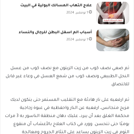
علاج التهاب المسالك البولية في البيت
1 نوفمبر، 2024
أسباب الم اسفل البطن للرجال والنساء
1 نوفمبر، 2024
ثم ضعي نصف كوب من زيت الزيتون مع نصف كوب من عسل
النحل الطبيعي ونصف كوب من شمع العسل في وعاء غير قابل
للالتصاق.
ثم ارفعيه على نار هادئة مع التقليب المستمر حتى يتكون لديك
مزيج متجانس، ارفعيه عن النار واحفظيه في عبوة زجاجية
محكمة الغلق بعد أن يبرد، عليك دهان منطقة الناسور به 3 مرات
يوميًا حتى تتحسن. وورد في كتاب العلاج بالأعشاب أن منقوع
الثوم في زيت الزيتون يساعد على التئام الجروح ومعالجة