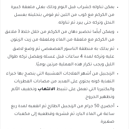
يمكن تناوله كشراب قبل النوم وذلك بغلي ملعقة كبيرة
من الكركم مع كوب من اللبن ثم قومي بتحليته بعسل
النحل وتركه حتى يبرد ثم تناوله.
ويمكن أيضًا تحضير دهان من الكركم من خلال خلط 3 ملاعق
من الكركم مع ملعقة من الماء وملعقة من زيت الزيتون.
ثم يدلك به منطقة الناسور العصعصي ثم وضع لاصق
عليه وتركه لمدة 4 ساعات قبل غسله ويفضل تركه طوال
الليل ويجب تكرار هذه العملية مرتين يوميًا.
الزنجبيل من أشهر العلاجات العشبية التي ينصح بها خبراء
التغذية كونه يحتوي على العديد من مضادات الفطريات
والبكتيريا التي تعمل على تثبيط
الالتهاب
وتخفيف الألم
وتطهير الجروح.
أحضري 50 جرام من الزنجبيل الطازج ثم انقعيه لمدة ربع
ساعة في الماء البارد ثم قشريه وقطعيه إلى مكعبات
صغيرة.