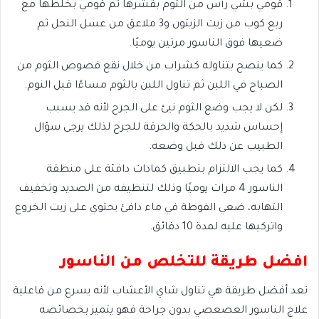
قومي بشي رأس من الثوم بقشرها ثم قومي بخلطها مع
ربع كوب من زيت الزيتون و3 ملاعق من عسل النحل ثم
ضعيها فوق الناسور مرتين يوميًا.
كما ينصح بتناوله كشراب من خلال نقع فصوص الثوم من
الصباح في اللبن ثم تناول اللبن بالثوم مساءًا قبل النوم.
لكن لا يجب وضع الثوم نيئ على الجرح لأنه قد يسبب
إحساس شديد بالحكة والحرقة للجرح لذلك يرجى سؤال
الطبيب عن ذلك قبل وضعه.
كما يجب الالتزام بتطبيق كمادات دافئة على منطقة
الناسور 4 مرات يوميًا وذلك لتنظيفه من الصديد وتخفيف
التهابه، ضعي الفوطة في ماء دافئ يحتوي على زيت الخروع
واتركيها عليه لمدة 10 دقائق.
افضل طريقة للتخلص من الناسور
تعد أفضل طريقة هي تناول شاي الأعشاب لأنه يسرع من فاعلية
علاج الناسور العصعصي بدون جراحة فهو يتميز بخصائصه