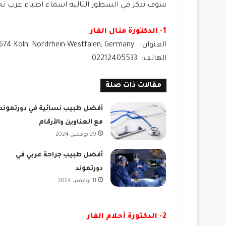
سوف نذكر في السطور التالية اسماء اطباء عرب 
1- الدكتورة منال الفار
العنوان: Roonstraße 39, 50674 Köln, Nordrhein-Westfalen, Germany
الهاتف: 02212405533
مقالات ذات صلة
أفضل طبيب نسائية في دورتموند
مع العناوين والأرقام
29 نوفمبر، 2024
أفضل طبيب جراحة عربي في
دورتموند
11 نوفمبر، 2024
2- الدكتورة أحلام الفار