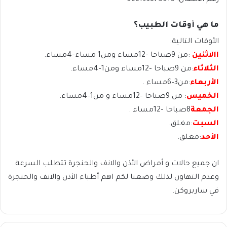
ما هي أوقات الطبيب؟
الأوقات التالية:
االاثنين
:من 9صباحا –12مساء ومن1 مساء–4مساء.
الثلاثاء
:من 9صباحا –12مساء ومن1–4مساء.
الأربعاء
:من3–6مساء .
الخميس
: من 9صباحا –12مساء و من1–4مساء.
الجمعة
8صباحا –12مساء .
السبت
:مغلق.
الأحد
:مغلق.
ان جميع حالات و أمراض الأذن والانف والحنجرة تتطلب السرعة
وعدم التهاون لذلك وضعنا لكم اهم أطباء الأذن والانف والحنجرة
في ساربروكن.