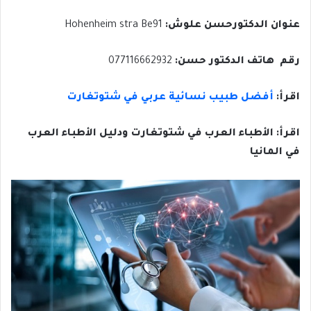
عنوان الدكتورحسن علوش:
Hohenheim stra Be91
رقم هاتف الدكتور حسن:
077116662932
اقرأ:
أفضل طبيب نسائية عربي في شتوتغارت
اقرأ: الأطباء العرب في شتوتغارت ودليل الأطباء العرب
في المانيا