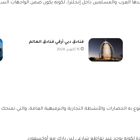
ا العرب والمسلمين داخل إنجلترا، لكونه يكون ضمن الواجهات السياح
فنادق دبي أرقي فنادق العالم
15 أكتوبر، 2024
تنوع به الحضارات والأنشطة التجارية والترفيهية العامة، والتي تمنح
 لكونه يوجد عند تقاطع شارعي لين بارك مع أوكسفورد.