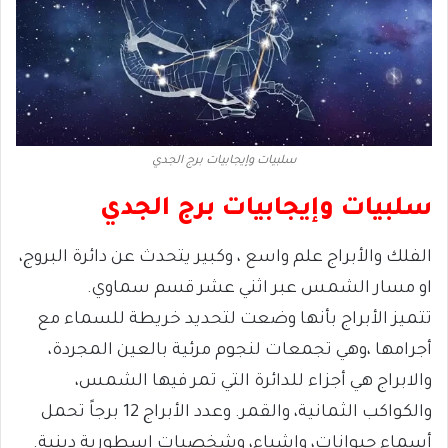
سلبيات وإيجابيات برج الجدي
سلبيات وإيجابيات برج الجدي
الفلك والأبراج علم واسع ، وكبير يتحدث عن دائرة البروج،
او مسار الشمس عبر اثني عشر قسم سماوي.
تتميز الأبراج بأنها وضعت لتحديد خريطة للسماء مع
أجرامها ،وهي تجمعات لنجوم مرئية بالعين المجردة،
والابراج هي أجزاء للدائرة التي تمر فيها الشمس،
والكواكب الثمانية، والقمر. وعدد الأبراج 12 برجاً تحمل
أسماء حيوانات، واشياء، وشخصيات اسطورية دينية.