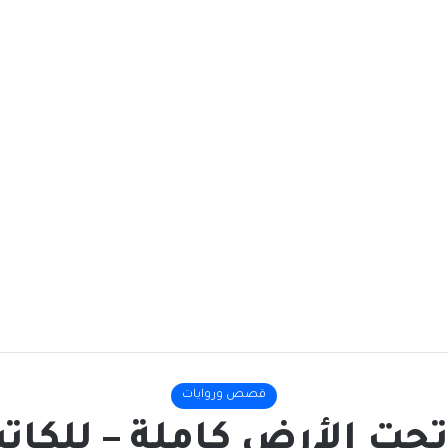
قصص وروايات
تحت الأرض كاملة – للك