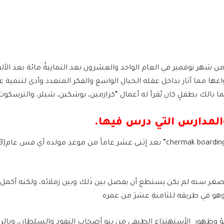
ا مما أثار بداخل عقله الخيال الواسع والفكر المتعدد وأدى لتنمية 
فما بالك بطفلٍ كان يُقرأ له أعمال “كرازمين، بوشكين، شيلر، والترسكوت
لمدارس التي درس فيها.
م ولصغر سنه لم يكن يستطع أن يفصل بين ذَلك وبين زملائه، ولكنه أ
ؤ وظهور الأستهتذاء الطبقي من بنو أصحاب النفوذ والسلطان، وبالرغ