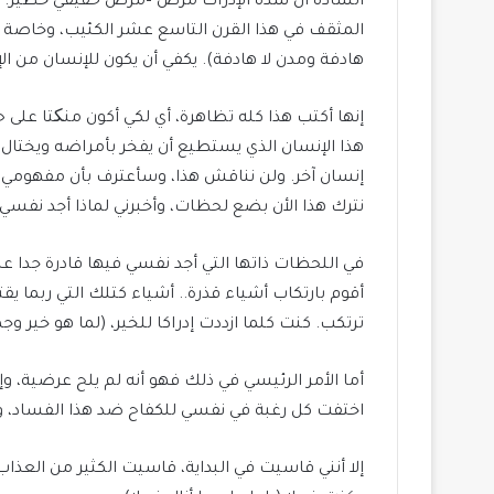
السادة أن شدة الإدراك مرض –مرض حقيقي خطير. إن حي
المثقف في هذا القرن التاسع عشر الكئيب، وخاصة ا
هادفة ومدن لا هادفة). يكفي أن يكون للإنسان من ا
إنها أكتب هذا كله تظاهرة، أي لكي أكون منکتا على
هذا الإنسان الذي يستطيع أن يفخر بأمراضه ويختال 
إنسان آخر. ولن نناقش هذا، وسأعترف بأن مفهومي كان 
نترك هذا الأن بضع لحظات، وأخبرني لماذا أجد نفس
في اللحظات ذاتها التي أجد نفسي فيها قادرة جدا ع
أقوم بارتكاب أشياء قذرة.. أشياء كتلك التي ربما ي
ترتكب. كنت كلما ازددت إدراكا للخير، (لما هو خير وج
أما الأمر الرئيسي في ذلك فهو أنه لم يلح عرضية، وإ
اختفت كل رغبة في نفسي للكفاح ضد هذا الفساد، وانته
إلا أنني قاسيت في البداية، قاسيت الكثير من العذا