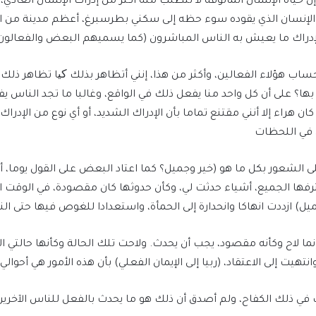
اة الإنسان المألوفة لا تتطلب منه أكثر من إدراك الإنسان العادي، أي
لإنسان الذي يقوده سوء حظه إلى سكني بطرسبرغ، أعظم مدينة من الن
لإدراك ما يعيش به الناس المباشرون (كما يسميهم البعض والفعالون ف
 حساب هؤلاء الفعالين، وأكثر من هذا، إنني أتظاهر بذلك کیا تظاهر 
بها؟ على أن كل واحد منا يفعل ذلك في الواقع، وغالبا ما تجد الناس 
هراء إلا أنني مقتنع تماما بأن الإدراك الشديد، أو أي نوع من الإدرا
ي في اللحظات
لى الشعور بكل ما هو (خير وجميل؟ كما اعتاد البعض على القول يوما،
قترفها الجميع، أشياء حدثت لي، وكأن حدوثها كان مقصودة، في الوقت ال
ميل) ازددت انهاكا وانحدارة إلى الحمأة، واستعدادا للغوص فيها حتى النه
نما لاح وكأنه مقصود، يجب أن يحدث. ولاحت تلك الحالة وكأنها حالتي ا
يت إلى الاعتقاد، (ربيا إلى الإيمان الفعلي) بأن هذه الأمور هي أحوالي
ب في ذلك الكفاح، ولم أصدق أن ذلك هو ما يحدث بالفعل للناس الآخرين