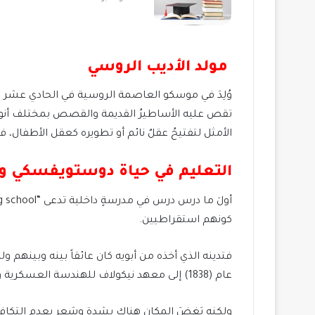
مولد الأديب الروسي
تقص عليه الأساطيرُ القديمة والقصص بمختلف أنواعه
الأمثل لتفتيحُ عقلٌ نائم أو تطويره كعقل الأطفال، 
التعليم في حياة دوستويفسكي وا
كونهم استقراطيين.
فتدينه الذي أخذه من أبويه كان عائقاً بينه وبينه
عام (1838) إلى معهد نيكولاف للهندسة العسكرية وهو في طريقه للثامنةِ عشرَ من عمره.
ولكنه بَغِضَ المكان هناك بشدة وشعر بعدم التكاف