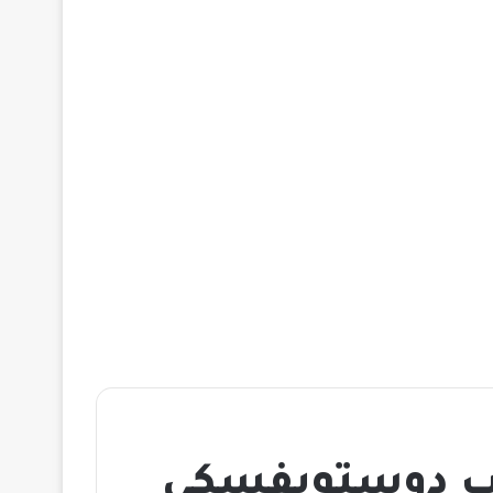
اتب دوستويفسكى