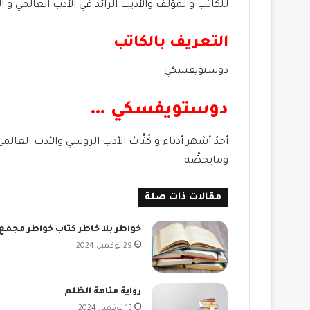
للكاتب والمؤلف والأديب الرائد في الأدب العالمي و
التعريف بالكاتب
دوستويفسكي
دوستويفسكي …
أحدُ أشهر أدباء و كُتَّابُ الأدب الروسي والأدب العال
ومايخصُّه.
مقالات ذات صلة
خواطر بلا خاطر كتاب خواطر مجمع
29 نوفمبر، 2024
رواية متاهة الظلم
13 نوفمبر، 2024