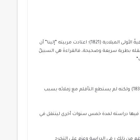
وُلِدَ في موسكو العاصمة الروسية في الحادي عشر من شهر نوفمبر في العام الواحد والعشرون بعد الثمانِيةُ مائة بعد الألفيةُ الأولى الميلادية (1821)؛ اعتادت مربيته “إلينا” أن
عقله بطرية سريعة وصحيحة، فالقراءةَ هي السبيلُ
”
أولَ ما درس درس في مدرسةٍ داخلية تدعى “chermak boarding school” بعد إثنى عشر عاماً من موعدِ مولده أي فس عام(1833) ولكنه لم يستطع التأقلم مع زملائه بسبب
كمل فيها دراسته لمدة خمس سنوات أخرى لينتقل في
م من ذلك ر في الدراسة وعزم على التخرج