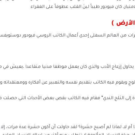
تياز، كان فيودور طيباً لينَ القلب عطوفاً على الفقراء
لأرض )
ات من العالم السفلى إحدى أعمال الكاتب الروسي فيودور دوستويفسكي
اول إزعاج الأدب والذي كان يعمل موظفا مدنيا متقاعدا ،يعيش في مد
 ويقوم فيه الكاتب بتقديم نفسه والتعبير عن أفكاره وومعتقداته وال
اة إلى الثلج الندي” فقام فيه الكاتب بقص بعض الأحداث التي حصلت في
ذا أم لا، لماذا لم أصبح حشرة؟ لقد حاولت أن أكون حشرة عدة مرات، إل