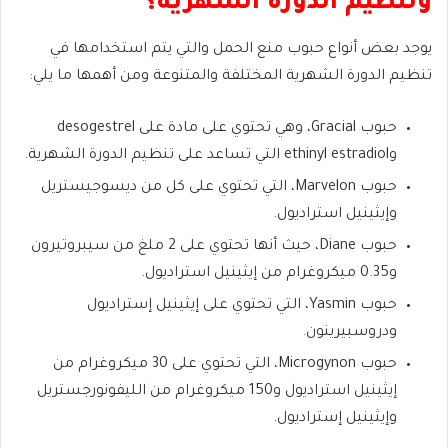
وتنظيم الدورة الشهرية؟
يوجد بعض أنواع حبوب منع الحمل والتي يتم استخدامها في
تنظيم الدورة الشهرية المختلفة والمتنوعة ومن أهمها ما يلي:
حبوب Gracial، وهي تحتوي على مادة على desogestrel
وethinyl estradiol التي تساعد على تنظيم الدورة الشهرية.
حبوب Marvelon، التي تحتوي على كل من ديسوجيستريل
وإيثينيل استراديول.
حبوب Diane، حيث أنها تحتوي على 2 ملغ من سيبروتيرون
و0.35 ميكروغرام من إيثينيل استراديول.
حبوب Yasmin، التي تحتوي على إيثينيل إستراديول
ودروسبيرينون.
حبوب Microgynon، التي تحتوي على 30 ميكروغرام من
إيثينيل استراديول و150 ميكروغرام من الليفونورجستريل
وإيثينيل إستراديول.