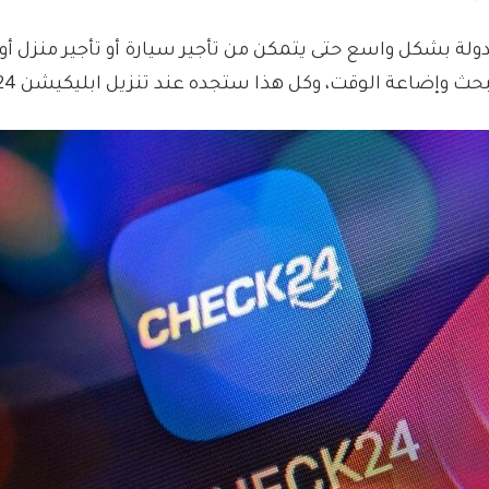
دولة بشكل واسع حتى يتمكن من تأجير سيارة أو تأجير منزل أو غ
 وإضاعة الوقت، وكل هذا ستجده عند تنزيل ابليكيشن CHECK 24.