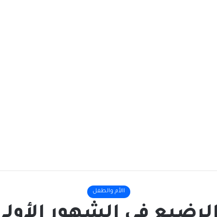
االأم والطفل
الرضيع في الشهور الأول