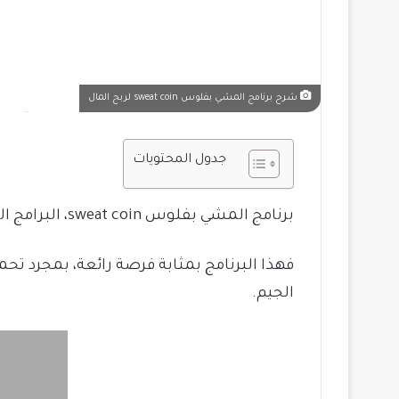
شرح برنامج المشي بفلوس sweat coin لربح المال
جدول المحتويات
برنامج المشي بفلوس sweat coin، البرامج التي تحصل منها على الربح بدون تعب، وبنسبة لمحبي الرياضة والمشي.
فهذا البرنامج بمثابة فرصة رائعة، بمجرد ت
الجيم.