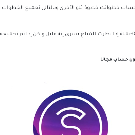
بحساب خطواتك خطوة تلو الأخرى وبالتالى تجميع الخطوات 
1000خطوة أو حركة ستُحسب لك بمقدار 0.95عملة إذا نظرت للمبلغ سترى إنه قليل ولك
دون حساب مجانا