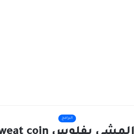
البرامج
وس sweat coin لربح المال