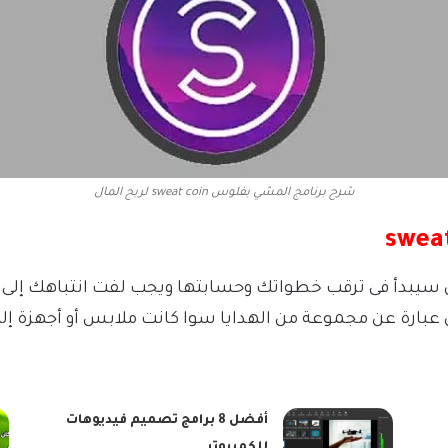
شرح برنامج المشي بفلوس sweat coin لربح المال
ل سيبدأ فى ترقب خطواتك وحسابتها ويجب لفت انتباهك إلى 
ن عبارة عن مجموعة من الهدايا سوا كانت ملابس أو أجهزة إلك
أفضل 8 برامج تصميم فيديوهات