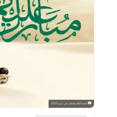
امساكية رمضان في ترير 2023