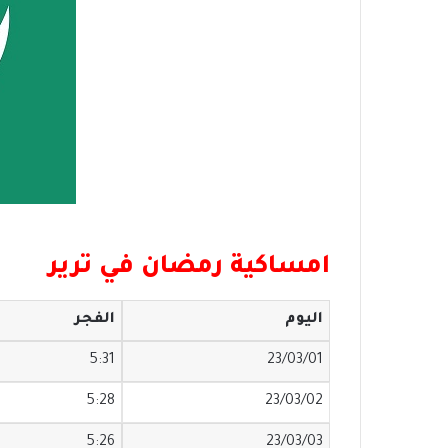
امساكية رمضان في ترير
اليوم
الفجر
5:31
23/03/01
5:28
23/03/02
5:26
23/03/03