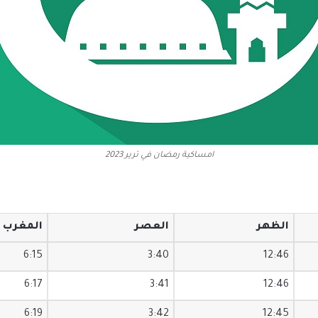
امساكية رمضان في ترير 2023
الظهر
العصر
المغرب
6:15
3:40
12:46
6:17
3:41
12:46
6:19
3:42
12:45