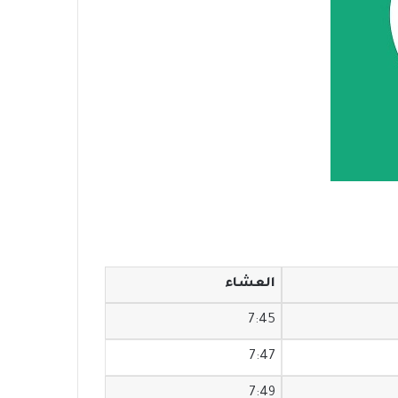
العشاء
7:45
7:47
7:49