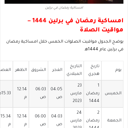
امساكية رمضان في برلين
امساكية رمضان في برلين 1444 –
مواقيت الصلاة
يوضح الجدول مواقيت الصلوات الخمس خلال امساكية رمضان
في برلين عام 1444هـ
تاريخ
التاريخ
يوم
الفجر
الشروق
الظهر
العصر
هجري
الميلادي
23
1
12:14
06:03
04:05
الخميس
رمضان
مارس
15:33م
ص
ص
م
2023
1444
24
2
15:34
12:14
06:00
04:03
الجمعة
رمضان
مارس
ص
ص
م
م