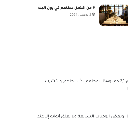
9 من افضل مطاعم في بون اليك
2 نوفمبر، 2024
يقع في العاصمة برلين وبتحديد في شارع العرب وفي مكان مميز ومعروف لدى الكثيرين فهو لا يبعد عن معرض برلين سوى 2,1 كم، وهذا المطعم بدأ بالظهور وانتشرت
ر وبعض الوجبات السريعة ولا يغلق أبوابه إلا عند