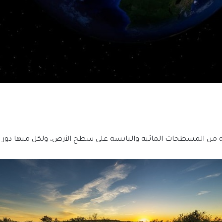
ن المسطحات المائية واليابسة على سطح الأرض، ولكل منها دور هام