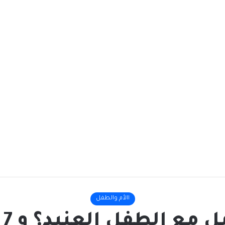
االأم والطفل
 الطفل العنيد؟ و 7 طرق للعلاج