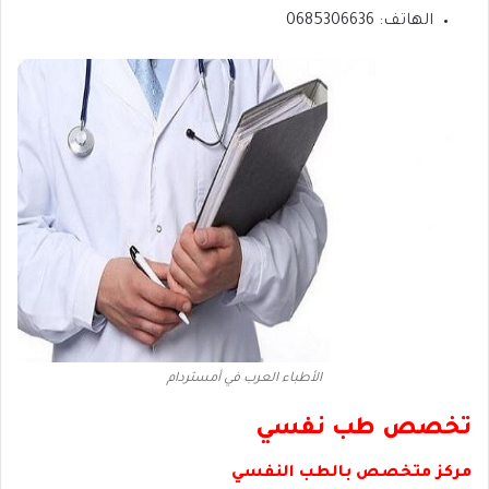
الهاتف: 0685306636
الأطباء العرب في أمستردام
تخصص طب نفسي
مركز متخصص بالطب النفسي