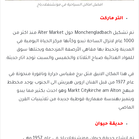
افضل اماكن السياحية في مونشنغلادباخ
التر ماركت
تم تشكيل Monchengladbach حول Alter Market منذ اكثر من
1000 عام لاتزال الساحة تبدو وكأنها مركز الحياة اليومية في
المدينة وتحيط بها مقاهي الأرصفة المزدحمة ويحتلها سوق
للمواد الغذائية صباح الثلاثاء والخميس والسبت توجد اثار حديثة.
في هذا المكان الانيق مثل برج مقياس حرارة ونافورة منحوتة في
عام 1977 من قبل الفنان اروين هيريش الى الجنوب يوجد مخطط
مبهج Markt Citykirche am Alton وهو احدث بكثير مما يبدو
ويتميز بهندسة معمارية قوطية جديدة من ثلاثينيات القرن
الماضي
حديقة حيوان
تم انشاء حديقة حيوان مونشنغلادباخ في عام 1957 وهي