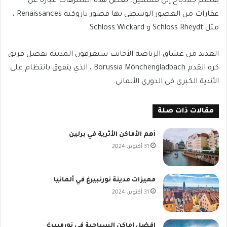
يقسم جلادباخ إلى قسمين. بعض هذه المتنزهات عبارة عن
عقارات من العصور الوسطى بها قصور باروكية Renaissances ،
مثل Schloss Rheydt و Schloss Wickard.
العديد من عشاق الرياضة الأجانب سيعرفون المدينة بفضل فريق
كرة القدم Borussia Mönchengladbach ، الذي يتفوق بانتظام على
الأندية الكبرى في الدوري الألماني.
مقالات ذات صلة
أهم الأماكن الأثرية في برلين
31 أكتوبر، 2024
مميزات مدينة نورنبيرغ في ألمانيا
31 أكتوبر، 2024
افضل اماكن السياحية في نورمببرغ