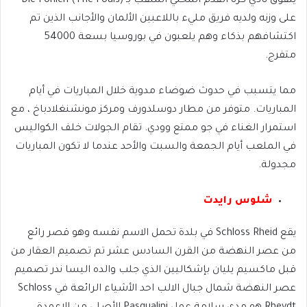
يتفوق نادي كرة القدم المحلي الملقب بـ Die Fohlen (The Foals)
على وزنه ولديه فريق مليء باللاعبين الألمان والأجانب الذين تم
اكتشافهم بذكاء وهم يلعبون في بوروسيا بسعة 54000
متفرج.
مما يتسبب في حدوث ضوضاء مدوية خلال المباريات في أيام
المباريات. متوفر من مطار دوسلدورف ومركز مونشنغلادباخ ، مع
استمرار الغناء في جو ممتع وودي. تقام الجولات خلف الكواليس
في الملعب أيام الجمعة والسبت والأحد عندما لا تكون المباريات
مجدولة.
شلوس رايدت
يقع Schloss Rheid في بلدة تحمل الاسم نفسه وهو قصر رائع
من عصر النهضة من القرن السادس عشر تم تصميم العقار من
قبل ماكسيم يليان بإشكاليين الذي جلب والده اليسا ندر تصميم
عصر النهضة شمال جبال الالب احد الأشياء الرائعة في Schloss