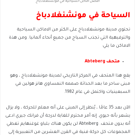
افضل اماكن السياحية في مونشنغلادباخ
السياحة في مونشنغلادباخ
تحتوي مدينة مونشغلادباخ على الكثر من الاماكن السياحية
والترفيهية التي تجذب السياح من جميع أنحاء ألمانيا. ومن هذة
الاماكن ما يلي:
متحف Abteberg
يقع هذا المتحف في المركز التاريخي لمدينة مونشغلادباخ ، وهو
مبنى ساحر ما بعد الحداثة صممه النمساوي هانز هولين في
السبعينيات واكتمل في عام 1982.
الآن بعد 35 عامًا ، يُنظر إلى المبنى على أنه معلم للحركة ، ولا يزال
يشعر بأنه حيوي. إنه أمر محترم للغاية لدرجة أن فرانك جيري ادعى
أنه بدون متحف. Abteiberg لن يكون هناك بلباو غوغنهايم تغطي
المجموعات كل حركة فنية في القرن العشرين من التعبيرية إلى