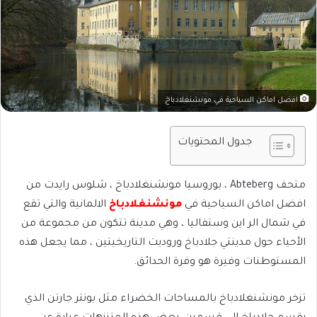
افضل اماكن السياحية في مونشنغلادباخ
جدول المحتويات
متحف Abteberg ، بوروسيا مونشنغلادباخ ، شلوس رايدت من
افضل اماكن السياحية في
مونشنغلادباخ
الالمانية والتي تقع
في شمال الر اين وستفاليا ، وهي مدينة تتكون من مجموعة من
الأحياء حول مدينتي جلادباخ وروديت التاريخيتين ، مما يجعل هذه
المستوطنات وفيرة هو وفرة الحدائق.
تزخر مونشنغلادباخ بالمساحات الخضراء مثل بونتر جارتن الذي