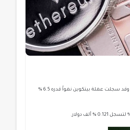
قد زادت خلال الفترة الماضية، وقد سجلت عملة بيتكوين نمواً قدره 6.5 %