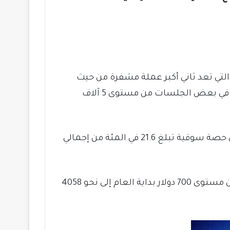
 التي تعد ثاني أكبر عملة مشفرة من حيث
القيمة السوقية، واصلت أيضاً الارتفاع وسجلت مستويات تاريخية في تداولات 2021 بعد ما اقترب سعرها في بعض الجلسات من مستوى 5 آلاف
بينما سجلت قيمتها السوقية الإجمالية في الوقت الحالي نحو 475 مليار دولار، مما يعني أنها تستحوذ على حصة سوقية تبلغ 21.6 في المئة من إجمالي
حيث تشير البيانات إلى أن سعر عملة إيثيريوم تضاعفت أكثر من مرة خلال تداولات عام 2021، إذ ارتفعت من مستوى 700 دولار بداية العام إلى نحو 4058