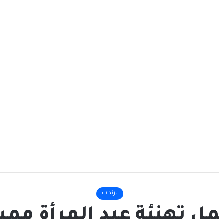
ترندات
ل تهنئة عيد المرأة ممي