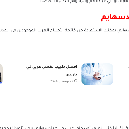
، أو في عياداتهم ومراكزهم الطبية الخاصة.
لدسهايم
يم، يمكنك الاستفادة من قائمة الأطباء العرب الموجودين في المدين
افضل طبيب نفسي عربي في
باريس
29 نوفمبر، 2024
 لذا إذا كنت تعرف أي دكتور عربي في هيلدسهايم، يرجى تزويدنا بجميع 