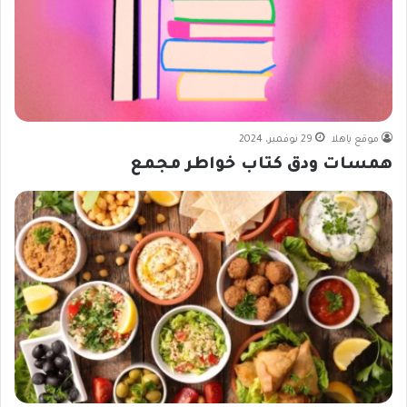
موقع ياهلا
29 نوفمبر، 2024
همسات ودق كتاب خواطر مجمع